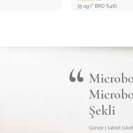
35 ug (* BRD %46)
Microb
Microb
Şekli
Günde 1 tablet tüketi