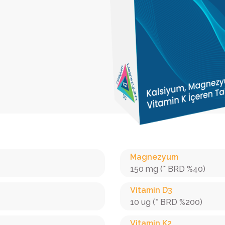
Magnezyum
150 mg (* BRD %40)
Vitamin D3
10 ug (* BRD %200)
Vitamin K2