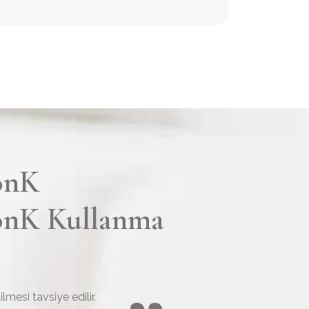
onK
onK Kullanma
lmesi tavsiye edilir.