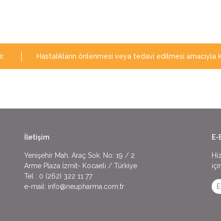
r.
Hastalıkların önlenmesi veya tedavi edilmesi amacıyla k
İletişim
E-
Yenişehir Mah. Araç Sok. No: 19 / 2
Hi
Arme Plaza İzmit- Kocaeli / Türkiye
içi
Tel :
0 (262) 322 11 77
e-mail:
info@neupharma.com.tr