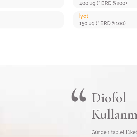
400 ug (* BRD %200)
İyot
150 ug (* BRD %100)
Diofol
Kullanm
Günde 1 tablet tüketi