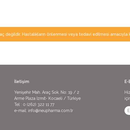
laç değildir. Hastalıkların önlenmesi veya tedavi edilmesi amacıyla 
İletişim
E-
Yenişehir Mah. Araç Sok. No: 19 / 2
Hi
Arme Plaza İzmit- Kocaeli / Türkiye
içi
Tel :
0 (262) 322 11 77
e-mail:
info@neupharma.com.tr