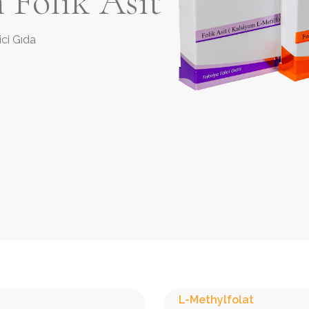
 Folik Asit
ici Gıda
L-Methylfolat