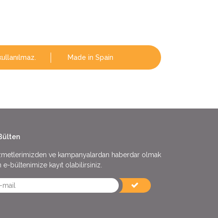
kullanılmaz.
Made in Spain
Bülten
zmetlerimizden ve kampanyalardan haberdar olmak
n e-bültenimize kayıt olabilirsiniz.